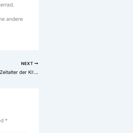
errad.
ine andere
NEXT
Kant reloaded im Zeitalter der KI: Kritisches Denken ist nicht delegierbar und Agilität setzt ein in Beziehung sein voraus.
ed
*