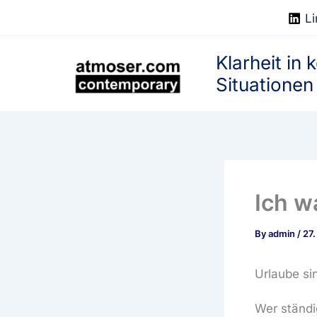
Skip
Li
to
content
Klarheit in
Situationen
Ich w
By
admin
/
27.
Urlaube si
Wer ständig