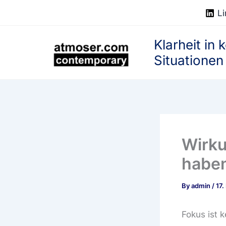
Skip
Li
to
content
Klarheit in
Situationen
Wirku
haben
By
admin
/
17.
Fokus ist k