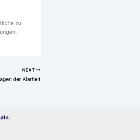
liche zu
dungen.
NEXT
agen der Klarheit
edIn
.