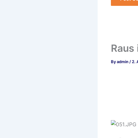
Raus 
By
admin
/
2. 