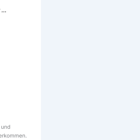
t …
 und
ederkommen.