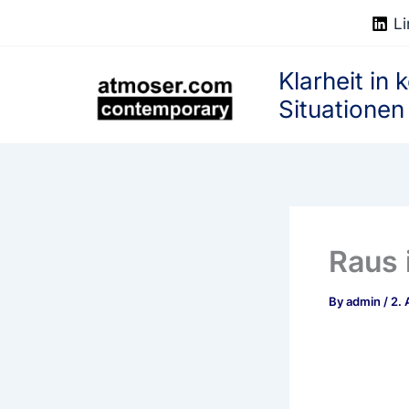
Skip
Li
to
content
Klarheit in
Situationen
Raus 
By
admin
/
2. 