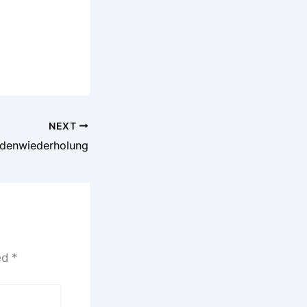
NEXT
ndenwiederholung
ed
*