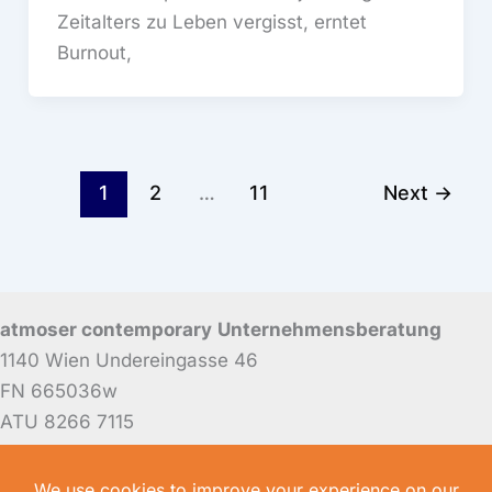
Zeitalters zu Leben vergisst, erntet
Burnout,
1
2
…
11
Next
→
atmoser contemporary
Unternehmensberatung
1140 Wien Undereingasse 46
FN 665036w
ATU 8266 7115
Mitglied der WKW, Fachgruppe Unternehmensberatung
und Informationstechnologie